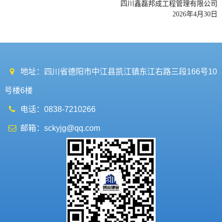
四川鑫磊邦成工程管理有限公司
202
6
年
4
月
30
日
地址：四川省德阳市中江县凯江镇东江右路三段166号10
号楼6楼
电话：0838-7210266
邮箱：sckyjg@qq.com