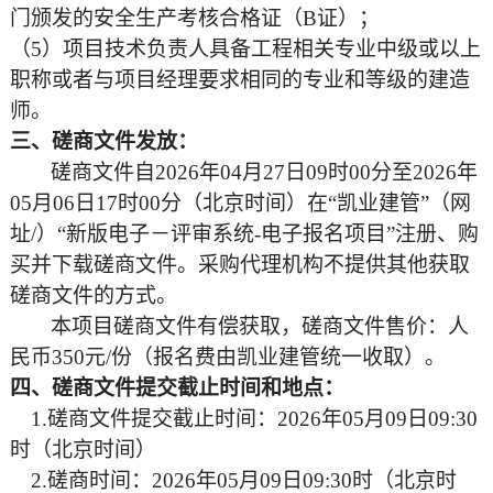
门颁发的安全生产考核合格证（B证）；
（
5）项目技术负责人具备工程相关专业中级或以上
职称或者与项目经理要求相同的专业和等级的建造
师。
三、磋商文件发放：
磋商
文件自
2026
年
04
月
27
日
09时00分至
2026
年
05
月
06
日
17时00分（北京时间）在
“凯业建管”（网
址/）“新版电子－评审系统
-电子报名项目
”注册、购
买并下载磋商文件。采购代理机构不提供其他获取
磋商文件的方式。
本项目
磋商
文件有偿获取，
磋商
文件售价：人
民币
3
50
元
/份（报名费由凯业建管统一收取）。
四、磋商文件提交截止时间和地点：
1
.
磋商文件提交截止时间：
2026
年
05
月
09
日
09:30
时（北京时间）
2
.
磋商时间：
2026
年
05
月
09
日
09:30
时（北京时