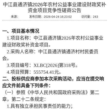
中江县通济镇2026年农村公益事业建设财政奖补
资金项目竞争性磋商公告
来源： 发布日期：2026-04-24 16:23:02 访问量：243
一、项目基本情况
1
.
项目名
称
：
中江县通济镇
2026年农村公益事业
建设财政奖补资金项目
。
2
.
采购人名称：
中江县通济镇通济村村民委员
会
。
3
.项目
编号：
XLBC[2026]第
318
号
。
4.项目预算：
555754.41
元。
二、投标供应商参加本次采购活动，应当在提交响
应文件前具备下列条件：
（一）参照《中华人民共和国政府采购法》第二
章，第二十二条规定：
1.具有独立承担民事责任的能力；